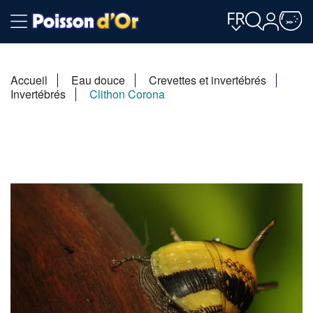
FR
Accueil
Eau douce
Crevettes et invertébrés
Invertébrés
Clithon Corona