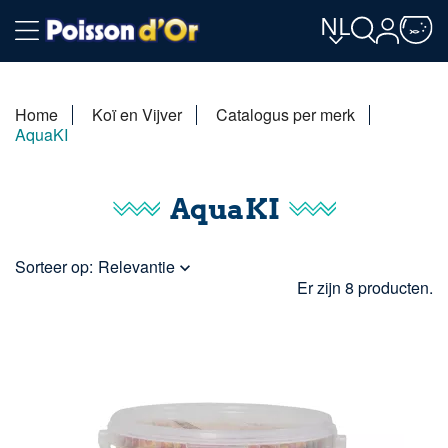
NL
Home
Koï en Vijver
Catalogus per merk
AquaKI
AquaKI
Sorteer op:
Relevantie

Er zijn 8 producten.