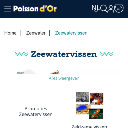
NL
Home
Zeewater
Zeewatervissen
Zeewatervissen
Alles weergeven
Promoties
Zeewatervissen
Zeldzame vissen