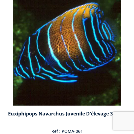
Euxiphipops Navarchus Juvenile D'élevage 3-4 Cm
Ref : POMA-061