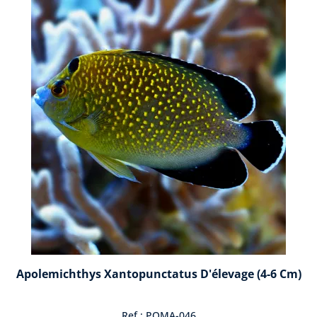
Apolemichthys Xantopunctatus D'élevage (4-6 Cm)
Ref : POMA-046