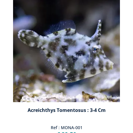
De meeste soorten leven vooral in koraalriffen in tropische
zeeën.
Het zijn omnivore vissen die relatief gemakkelijk te voeden zijn.
De dagelijkse voeding kan bestaan uit zeewier, artemia, mysis,
kleine krill, vis eieren, red daphnies en alle soorten bevroren
voedsel. Hij is bekend om zijn neiging om glasanemonen
(Aiptasias), manjanos maar ook zoanthus en xenia's te eten.
Het belangrijkste kenmerk van deze familie is de stevige,
erectiele ruggengraat aan de top van het hoofd, die zowel
gebruikt wordt om vijanden te imponeren als om zich te
verdedigen.
Door de kleur en het patroon van hun lichaam kunnen ze zich
aanpassen aan hun omgeving en hun vijanden vermijden.
Ze eten krabben, wormen, kleine vissen en algen.
Acreichthys Tomentosus : 3-4 Cm
Ref : MONA-001