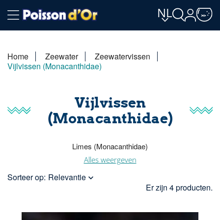
NL
Home
Zeewater
Zeewatervissen
Vijlvissen (Monacanthidae)
Vijlvissen
(Monacanthidae)
Limes (Monacanthidae)
Alles weergeven
Afhankelijk van de soort worden deze vissen monacanthes , «
Sorteer op:
Relevantie

limes of pocketfish genoemd.
Er zijn 4 producten.
Soorten van deze familie zijn te vinden in de drie grote
oceaangebieden, in tropische en subtropische wateren en in
mindere mate in gematigde wateren.