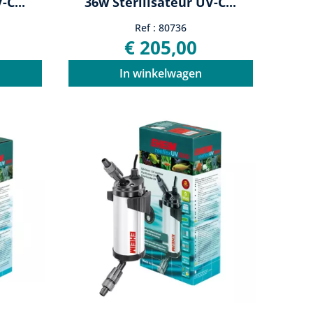
-C...
36w Stérilisateur UV-C...
Ref : 80736
€ 205,00
In winkelwagen