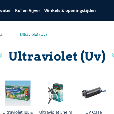
water
Koï en Vijver
Winkels & openingstijden
al
Ultraviolet (Uv)
Ultraviolet (Uv)
Ultraviolet JBL &
Ultraviolet Eheim
UV Oase