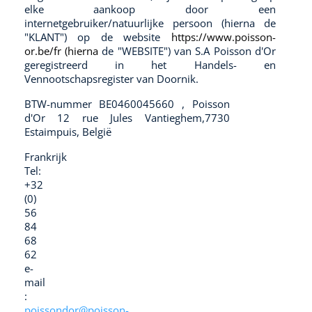
elke aankoop door een
internetgebruiker/natuurlijke persoon (hierna de
"KLANT") op de website
https://www.poisson-
or.be/fr
(hierna
de "WEBSITE") van S.A Poisson d'Or
geregistreerd in het Handels- en
Vennootschapsregister van Doornik.
BTW-nummer BE0460045660 , Poisson
d'Or 12 rue Jules Vantieghem,7730
Estaimpuis, België
Frankrijk
Tel:
+32
(0)
56
84
68
62
e-
mail
:
poissondor@poisson-