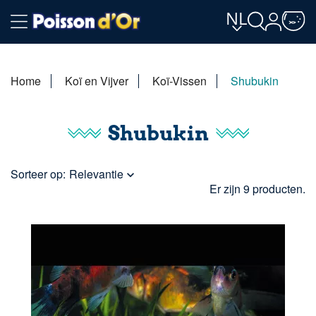
NL
Home
Koï en Vijver
Koï-Vissen
Shubukin
Shubukin
Sorteer op:
Relevantie

Er zijn 9 producten.