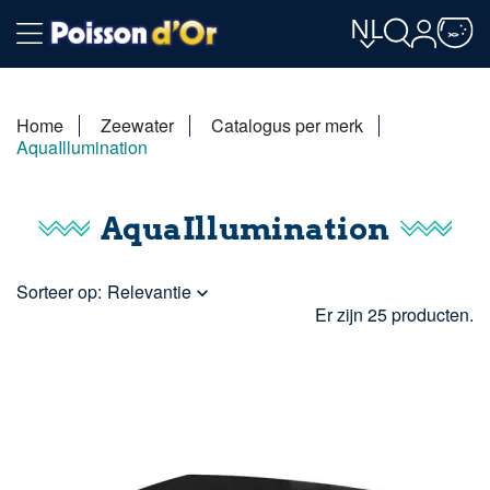
NL
Home
Zeewater
Catalogus per merk
AquaIllumination
AquaIllumination
Sorteer op:
Relevantie

Er zijn 25 producten.