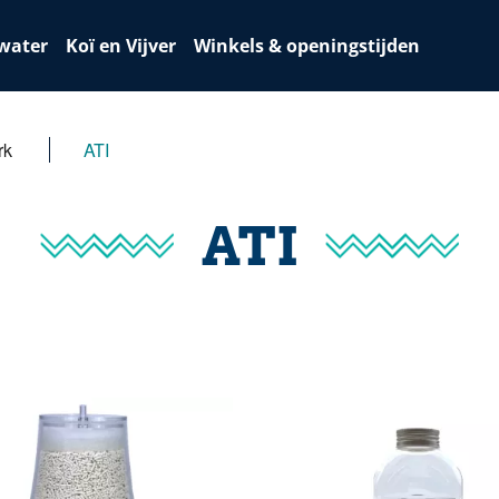
water
Koï en Vijver
Winkels & openingstijden
rk
ATI
ATI