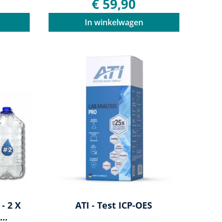
€ 59,90
In winkelwagen
- 2 X
ATI - Test ICP-OES
..