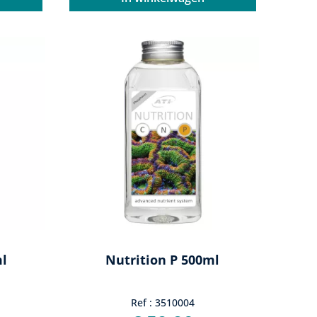
ml
Nutrition P 500ml
Ref : 3510004