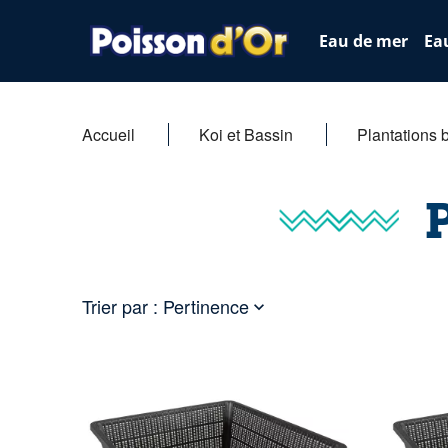
Eau de mer
Ea
Accueil
Koi et Bassin
Plantations 
Trier par :
Pertinence
