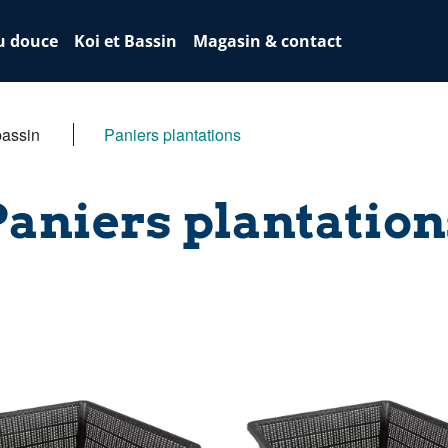
u douce
Koi et Bassin
Magasin & contact
bassin
Paniers plantations
Paniers plantation