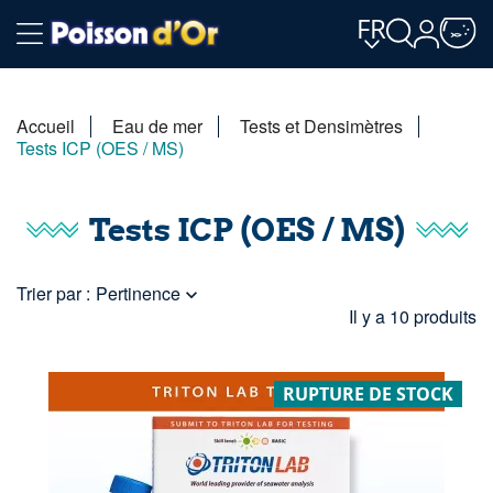
FR
Accueil
Eau de mer
Tests et Densimètres
Tests ICP (OES / MS)
Tests ICP (OES / MS)
Trier par :
Pertinence

Il y a 10 produits
RUPTURE DE STOCK