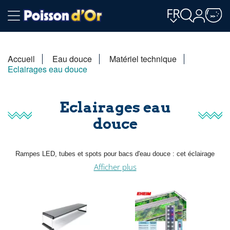
FR
Accueil
Eau douce
Matériel technique
Eclairages eau douce
Eclairages eau
douce
Rampes LED, tubes et spots pour bacs d'eau douce : cet éclairage
d'aquarium couvre aussi bien le bac communautaire que le projet planté
Afficher plus
sous CO2. Choisissez la longueur, le spectre et la puissance adaptés à
votre cuve pour des plantes vigoureuses et des couleurs justes.