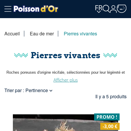
FR
Accueil
Eau de mer
Pierres vivantes
Pierres vivantes
Roches poreuses d'origine récifale, sélectionnées pour leur légèreté et
leur porosité. Une pierre vivante d'aquarium apporte la charge
Afficher plus
bactérienne, la microfaune et la structure du décor : trois fonctions
Trier par :
Pertinence

réunies dans un même matériau, dès les premières semaines de mise
Il y a 5 produits
en eau.
PROMO !
-3,00 €