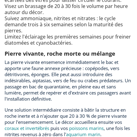
écartées des vitres pour laisser circuler le courant.
Visez un brassage de 20 à 30 fois le volume par heure
autour du décor.
Suivez ammoniaque, nitrites et nitrates : le cycle
demande trois à six semaines selon la maturité des
pierres.
Limitez l'éclairage les premières semaines pour freiner
diatomées et cyanobactéries.
Pierre vivante, roche morte ou mélange
La pierre vivante ensemence immédiatement le bac et
apporte une faune annexe précieuse : copépodes, vers
détritivores, éponges. Elle peut aussi introduire des
indésirables, aiptasias, vers de feu ou crabes prédateurs. Un
passage en bac de quarantaine, en pleine eau et sans
lumière, permet de repérer et d'extraire ces passagers avant
l'installation définitive.
Une solution intermédiaire consiste à bâtir la structure en
roche inerte et à n'ajouter que 20 à 30 % de pierre vivante
pour l'ensemencement. Le décor accueillera ensuite vos
coraux et invertébrés
puis vos
poissons marins
, une fois les
nitrites revenus à zéro dans l'
aquarium marin
.