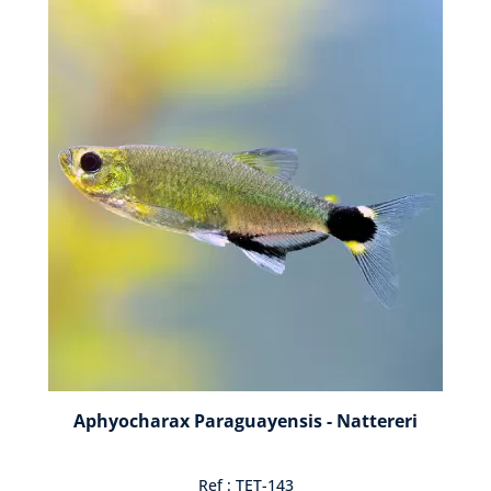
Aphyocharax Paraguayensis - Nattereri
Ref : TET-143