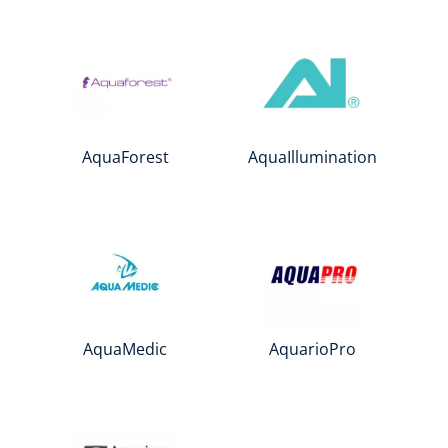
AquaForest
AquaIllumination
AquaMedic
AquarioPro