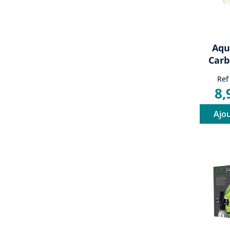
Aqu
Carb
Ref
8,
Ajou