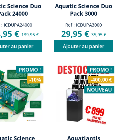
ic Science Duo
Aquatic Science Duo
Pack 24000
Pack 3000
f : ICDUPA24000
Ref : ICDUPA3000
,95 €
29,95 €
139,95 €
35,95 €
uter au panier
Ajouter au panier
PROMO !
PROMO !
-10%
-400,00 €
NOUVEAU
atic Science
Aquatlantis