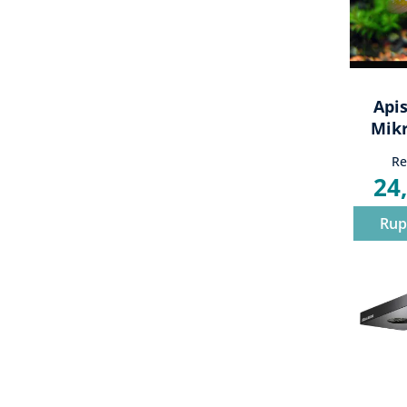
Api
Mik
Rami
Re
24
Rup