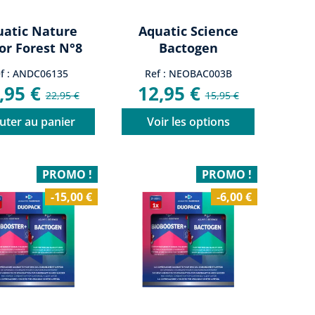
uatic Nature
Aquatic Science
or Forest N°8
Bactogen
f : ANDC06135
Ref : NEOBAC003B
,95 €
12,95 €
22,95 €
15,95 €
uter au panier
Voir les options
PROMO !
PROMO !
-15,00 €
-6,00 €