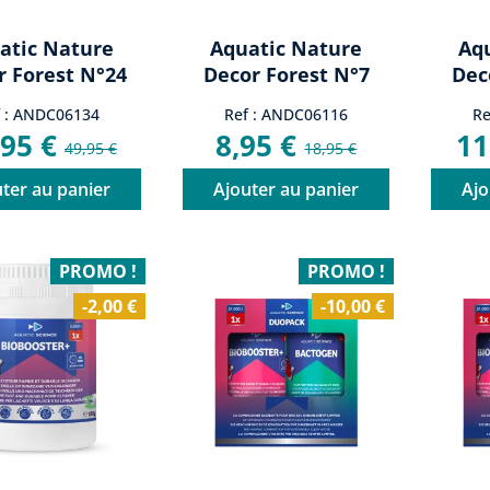
atic Nature
Aquatic Nature
Aq
r Forest N°24
Decor Forest N°7
Dec
f : ANDC06134
Ref : ANDC06116
Re
,95 €
8,95 €
11
49,95 €
18,95 €
ter au panier
Ajouter au panier
Ajo
PROMO !
PROMO !
-2,00 €
-10,00 €