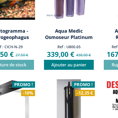
stogramma -
Aqua Medic
A
rogeophagus
Osmoseur Platinum
rezi XL Le...
Line Plus (24V)...
Hy
f : CICH-N-29
Ref : U800.65
Ref
C
,50 €
339,00 €
167
27,50 €
438,00 €
ture de stock
Ajouter au panier
Ru
PROMO !
PROMO !
-10%
-12,35 €