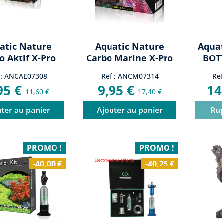
atic Nature
Aquatic Nature
Aqua
o Aktif X-Pro
Carbo Marine X-Pro
BOT
 : ANCAE07308
Ref : ANCM07314
Re
95 €
9,95 €
14
11,60 €
17,40 €
ter au panier
Ajouter au panier
Ru
PROMO !
PROMO !
-40,00 €
-40,25 €