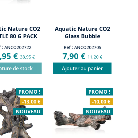
tic Nature CO2
Aquatic Nature CO2
TLE 80 G PACK
Glass Bubble
Counter
f : ANCO202722
Ref : ANCO202705
,95 €
7,90 €
38,95 €
11,20 €
pture de stock
Ajouter au panier
PROMO !
PROMO !
-13,00 €
-10,00 €
NOUVEAU
NOUVEAU