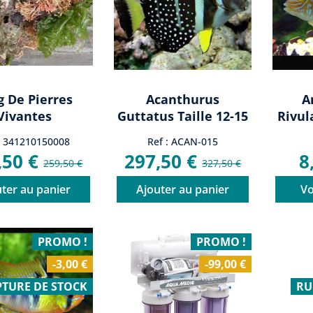
g De Pierres
Acanthurus
A
Vivantes
Guttatus Taille 12-15
Rivul
'Indonésie
Cm (rare)
Ro
: 341210150008
Ref : ACAN-015
remium...
,50 €
297,50 €
8
259,50 €
327,50 €
ter au panier
Ajouter au panier
Vo
PROMO !
PROMO !
-3,00 €
-99,00 €
TURE DE STOCK
RU