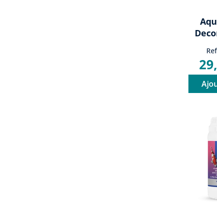
Aqu
Deco
Re
29
Ajou