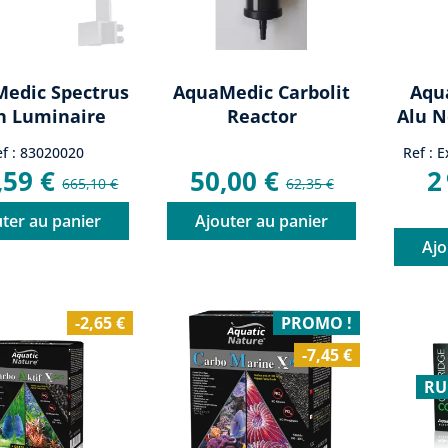
Medic Spectrus
AquaMedic Carbolit
Aqu
n Luminaire
Reactor
Alu N
LED...
f : 83020020
Ref : 
,59 €
50,00 €
2
665,10 €
62,35 €
ter au panier
Ajouter au panier
Ajo
-2,65 €
PROMO !
-7,45 €
RU