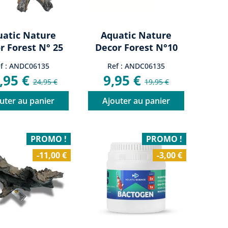
uatic Nature
Aquatic Nature
r Forest N° 25
Decor Forest N°10
f : ANDC06135
Ref : ANDC06135
,95 €
9,95 €
24,95 €
19,95 €
uter au panier
Ajouter au panier
PROMO !
PROMO !
-11,00 €
-3,00 €