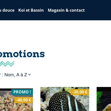
u douce
Koi et Bassin
Magasin & contact
omotions
 :
Nom, A à Z

PROMO !
-30,00 €
-40,00 €