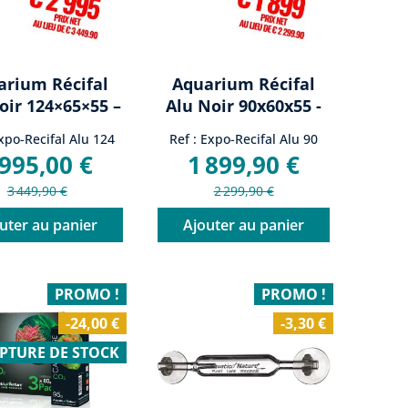
arium Récifal
Aquarium Récifal
oir 124×65×55 –
Alu Noir 90x60x55 -
±450 L –...
300L -...
Expo-Recifal Alu 124
Ref : Expo-Recifal Alu 90
 995,00 €
1 899,90 €
3 449,90 €
2 299,90 €
uter au panier
Ajouter au panier
PROMO !
PROMO !
-24,00 €
-3,30 €
PTURE DE STOCK