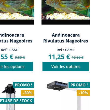
ndinoacara
Andinoacara
atus Nageoires
Rivulatus Nageoires
uges 5-6cm
Rouges 7-8cm
Ref : CAM1
Ref : CAM1
,55 €
11,25 €
9,50 €
12,50 €
ir les options
Voir les options
PROMO !
PROMO !
-30%
-10%
PTURE DE STOCK