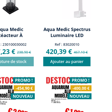
qua Medic
Aqua Medic Spectrus
Réacteur À
Luminaire LED
droxyde De
D'aquarium...
 : 230100030002
Ref : 83020010
alcium KS...
,23 €
420,39 €
238,90 €
467,10 €
pture de stock
Ajouter au panier
PROMO !
PROMO !
-454,90 €
-400,00 €
NOUVEAU
NOUVEAU