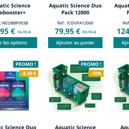
atic Science
Aquatic Science Duo
Aquat
iobooster+
Pack 12000
 : NEOBBP003B
Ref : ICDUPA12000
Re
,95 €
79,95 €
124
16,95 €
89,95 €
r les options
Ajouter au panier
Ajo
PROMO !
PROMO !
-8,00 €
-10%
ic Science Duo
Aquatic Science
Aqu