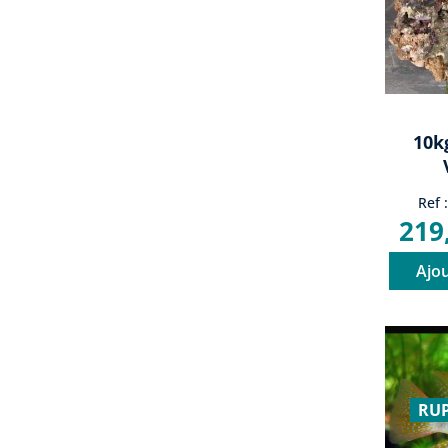
10k
D
Ref 
P
219
Ajou
RUP