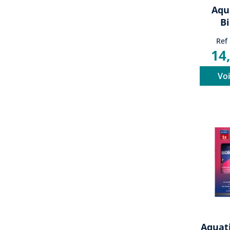
Aqu
B
Ref
14
Voi
Aquat