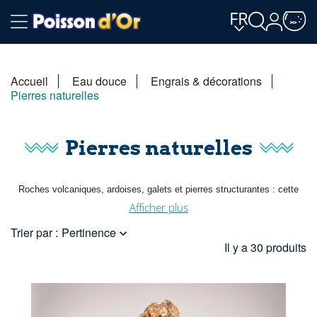
FR
Accueil
Eau douce
Engrais & décorations
Pierres naturelles
Pierres naturelles
Roches volcaniques, ardoises, galets et pierres structurantes : cette
sélection de pierre d'aquarium permet de composer un décor durable et
Afficher plus
cohérent. Sélectionnez des roches neutres ou calcaires selon le biotope
Trier par :
Pertinence

souhaité et créez les caches dont vos poissons ont besoin.
Il y a 30 produits