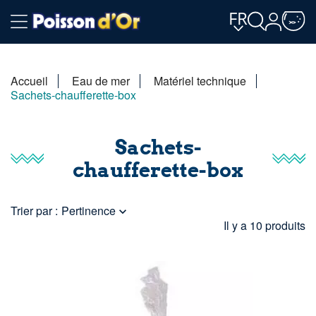
FR
Accueil
Eau de mer
Matériel technique
Sachets-chaufferette-box
Sachets-
chaufferette-box
Trier par :
Pertinence

Il y a 10 produits