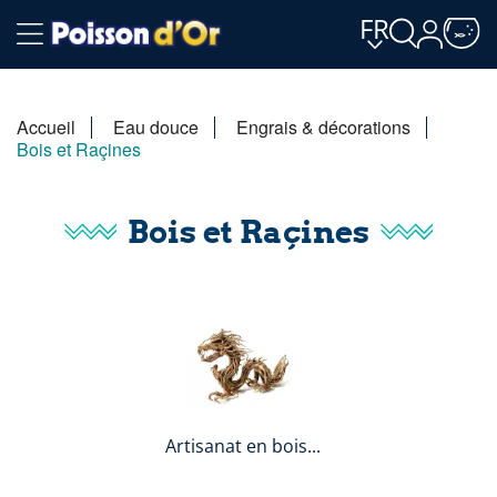
FR
Accueil
Eau douce
Engrais & décorations
Bois et Raçines
Bois et Raçines
Artisanat en bois...