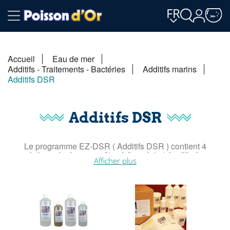
FR
Accueil
Eau de mer
Additifs - Traitements - Bactéries
Additifs marins
Additifs DSR
Additifs DSR
Le programme EZ-DSR ( Additifs DSR ) contient 4
solutions de dosage prêtes à l'emploi et équilibrées.
Afficher plus
Ils sont emballés dans des bouteilles transparentes, qui
peuvent être placées directement sur la pompe doseuse.
Les avantages de l'EZ-DSR sont: la commodité, des
substances extra purifiées, aucune application de métaux
lourds, un démarrage facile, d'excellents résultats, la
possibilité de corrections avec le vaste programme DSR.
C'est également un moyen très simple d'entrer, avant de