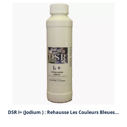
DSR I+ (Jodium ) : Rehausse Les Couleurs Bleues...