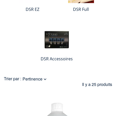
pouvoir vous plonger dans la méthode DSR pour en tirer le
meilleur parti.
DSR EZ
DSR Full
Le rapport de dosage (théorique) tampon EZ: EZ Calcium:
EZ Trace = 5: 1: (0,5).
Les mesures de KH et de Ca sont minimisées dans ce
programme, mais ne peuvent jamais être complètement
ignorées, car la consommation dans chaque aquarium est
dynamique.
EZ Trace contient: Magnésium, Sulfate, Potassium, Bore,
Iodure et Manganèse. Avec cela, toutes les substances
essentielles sont structurellement complétées, de sorte que
les mesures et les corrections peuvent être encore
minimisées.
DSR Accessoires
Trier par :
Pertinence

Il y a 25 produits