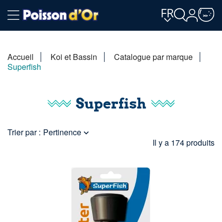
FR
Accueil
Koi et Bassin
Catalogue par marque
Superfish
Superfish
Trier par :
Pertinence

Il y a 174 produits