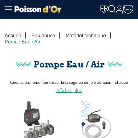
FR
Accueil
Eau douce
Matériel technique
Pompe Eau / Air
Pompe Eau / Air
Circulation, remontée d'eau, brassage ou simple aération : chaque
usage appelle un modèle précis. Cette gamme de pompe aquarium
Afficher plus
couvre les besoins de la nano-cuve comme des grands volumes, avec
des courbes débit-hauteur permettant de vérifier le rendement réel de
votre installation.