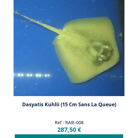
courante dans les aquariums de particuliers.
Pour sa maintenance en aquarium, un aquarium marin d'au
moins 2 mètres de long est indispensable, avec des cachettes
suffisamment profondes.
L'éspéce est carnivore reclus et inactive pendant la journée, il
se nourrit activement au crépuscule et la nuit sur de petites
proies, des invertébrés benthiques et des poissons.
Les femelles pondent des capsules d'oeufs en forme de sac à
main sur le fond, et les jeunes requineaux éclosent après 4 à 6
mois.
Dasyatis Kuhlii (15 Cm Sans La Queue)
Ref : RAIE-008
287,50 €