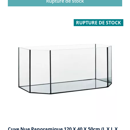
Rupture de stock
RUPTURE DE STOCK
Cuve Nue Panoramique 120 X 40 X 50cm (L X L X...