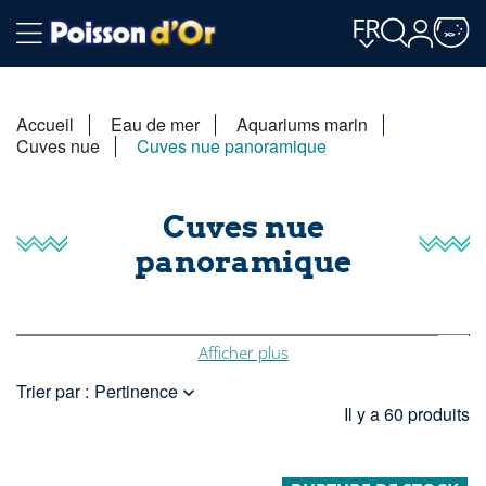
FR
Accueil
Eau de mer
Aquariums marin
Cuves nue
Cuves nue panoramique
Cuves nue
panoramique
Nous n'expédions plus les cuves nue pour plusieurs raisons.
Afficher plus
• Prix du transport et de l’emballage.• Risque de casse.
Trier par :
Pertinence
Un enlèvement au Poisson d'Or Belgique reste possible.

Il y a 60 produits