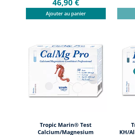
46,90 €
Ajouter au panier
Tropic Marin® Test
T
Calcium/Magnesium
KH/Al