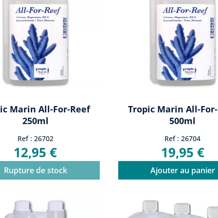
ic Marin All-For-Reef
Tropic Marin All-For
250ml
500ml
Ref : 26702
Ref : 26704
12,95 €
19,95 €
Rupture de stock
Ajouter au panier