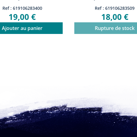
Ref : 619106283400
Ref : 619106283509
19,00 €
18,00 €
Ajouter au panier
Rupture de stock