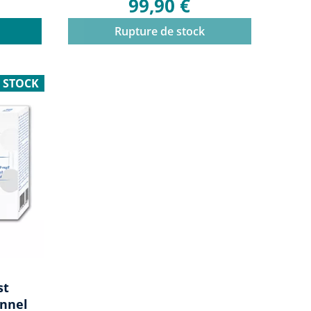
99,90 €
Rupture de stock
 STOCK
st
onnel