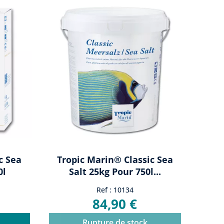
c Sea
Tropic Marin® Classic Sea
0l
Salt 25kg Pour 750l...
Ref : 10134
84,90 €
Rupture de stock