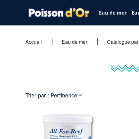
Eau de mer
Ea
Accueil
Eau de mer
Catalogue pa
Trier par :
Pertinence
