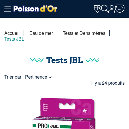
FR
Accueil
Eau de mer
Tests et Densimètres
Tests JBL
Tests JBL
Trier par :
Pertinence

Il y a 24 produits