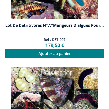
Lot De Détritivores N°7:"Mangeurs D'algues Pour...
Ref : DET-007
179,50 €
Ajouter au panier