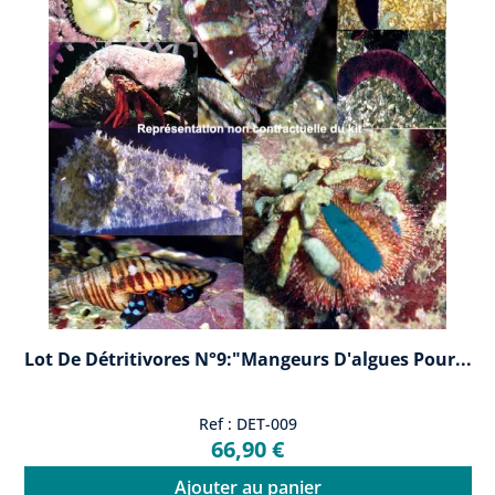
Lot De Détritivores N°9:"Mangeurs D'algues Pour...
Ref : DET-009
66,90 €
Ajouter au panier