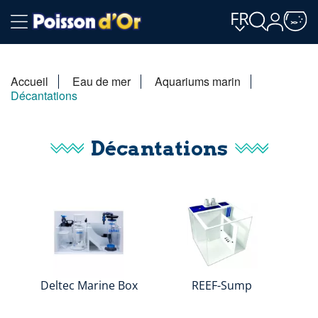
FR
Accueil
Eau de mer
Aquariums marin
Décantations
Décantations
Deltec Marine Box
REEF-Sump