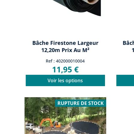
Bâche Firestone Largeur
Bâc
12,20m Prix Au M²
Ref : 402000010004
11,95 €
Voir les options
RUPTURE DE STOCK