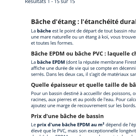
Résultats 1 - 15 sur 15
Bâche d'étang : l'étanchéité dura
La
bâche
est le point de départ de tout bassin réus
une mare naturelle ou un étang à koï, vous trouv
et toutes les formes.
Bâche EPDM ou bâche PVC : laquelle ch
La
bâche EPDM
(dont la réputée membrane Firestone
affiche une durée de vie qui se compte en décenni
serrés. Dans les deux cas, il s'agit de matériaux san
Quelle épaisseur et quelle taille de b
Pour un bassin destiné à accueillir des poissons,
racines, aux pierres et au poids de l'eau. Pour cal
ajoutez une marge de recouvrement sur les bords
Prix d'une bâche de bassin
Le
prix d'une bâche EPDM au m²
dépend de l'ép
élevé que le PVC, mais son exceptionnelle longévi