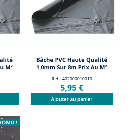
alité
Bâche PVC Haute Qualité
Au M²
1,0mm Sur 8m Prix Au M²
Ref : 402000010010
5,95 €
Ajouter au panier
ROMO !