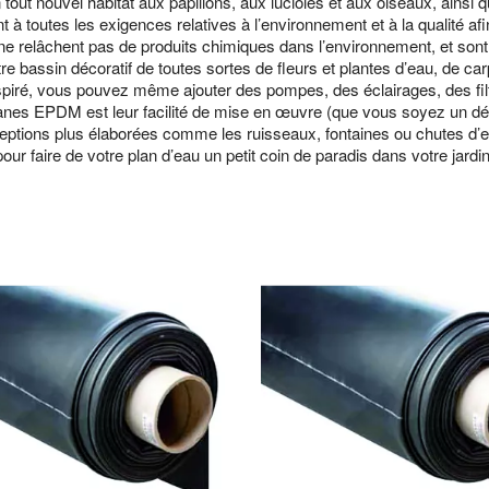
tout nouvel habitat aux papillons, aux lucioles et aux oiseaux, ainsi 
outes les exigences relatives à l’environnement et à la qualité afin
e relâchent pas de produits chimiques dans l’environnement, et sont d
e bassin décoratif de toutes sortes de fleurs et plantes d’eau, de ca
nspiré, vous pouvez même ajouter des pompes, des éclairages, des fi
es EPDM est leur facilité de mise en œuvre (que vous soyez un déb
eptions plus élaborées comme les ruisseaux, fontaines ou chutes d’ea
pour faire de votre plan d’eau un petit coin de paradis dans votre jardin