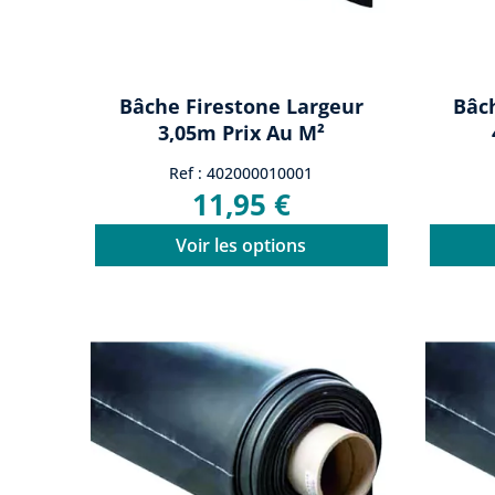
Bâche Firestone Largeur
Bâc
3,05m Prix Au M²
Ref : 402000010001
11,95 €
Voir les options