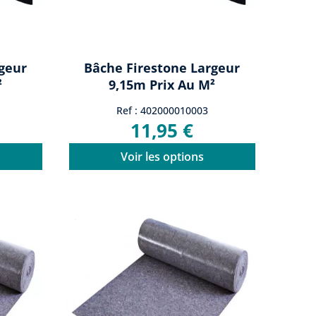
geur
Bâche Firestone Largeur
²
9,15m Prix Au M²
Ref : 402000010003
11,95 €
Voir les options