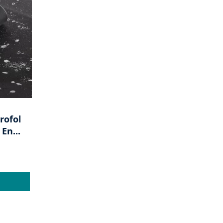
rofol
En...