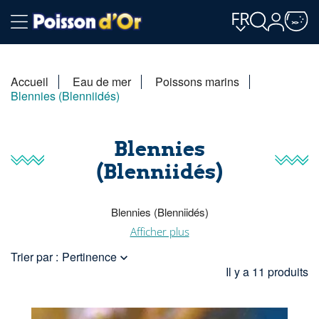
FR
Accueil
Eau de mer
Poissons marins
Blennies (Blenniidés)
Blennies
(Blenniidés)
Blennies (Blenniidés)
Afficher plus
On trouve souvent ces poissons sur les fonds rocheux ou
Trier par :
Pertinence

sableux, cachés dans des anfractuosités dans la roche ou le
Il y a 11 produits
sable, des cavités ou des coquilles de gastéropodes. Ces
poissons ont une large distribution dans les eaux tropicales et
subtropicales de l'océan Atlantique, l'océan Indien et l'océan