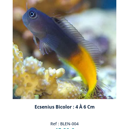
Pacifique, ainsi que la mer Rouge, la mer Méditerranée où ils
sont très répandus.
La plupart des espèces se nourrissent d'algues et d'invertébrés,
ou de plancton.
Les espèces sont des géniteurs sur substrat, des nidificateurs.
Les mâles attirent les femelles pour déposer leurs oeufs dans
de petits trous qu'ils creusent ou à l'intérieur de coquilles vides
de mollusques, puis sont protégés par le mâle ou les deux
partenaires jusqu'à l'éclosion des larves.
Ecsenius Bicolor : 4 À 6 Cm
Ref : BLEN-004