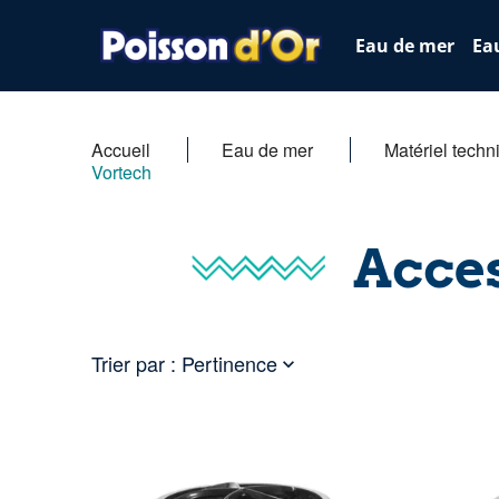
Eau de mer
Ea
Accueil
Eau de mer
Matériel techn
Vortech
Acce
Trier par :
Pertinence
