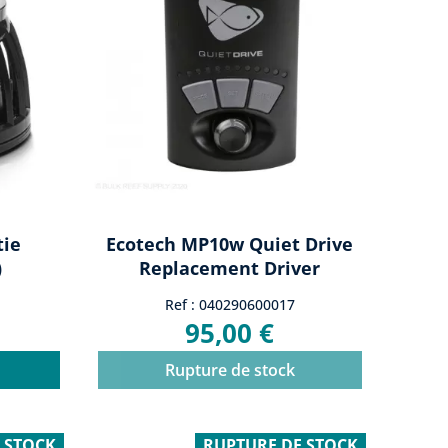
tie
Ecotech MP10w Quiet Drive
)
Replacement Driver
Ref : 040290600017
95,00 €
Rupture de stock
 STOCK
RUPTURE DE STOCK