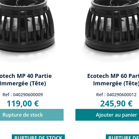
otech MP 40 Partie
Ecotech MP 60 Par
Immergée (tête)
Immergée (tête
Ref : 040290600009
Ref : 040290600012
119,00 €
245,90 €
Rupture de stock
Ajouter au panier
RUPTURE DE STOCK
RUPTURE DE