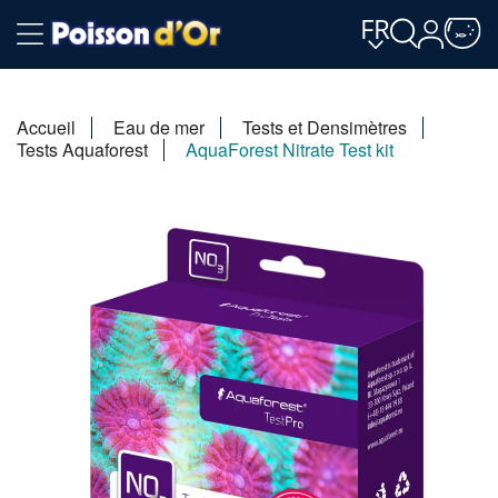
FR
Accueil
Eau de mer
Tests et Densimètres
Tests Aquaforest
AquaForest Nitrate Test kit