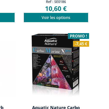
Ref : SE0186
10,60 €
Voir les options
PROMO !
-7,45 €
rb
Aquatic Nature Carbo