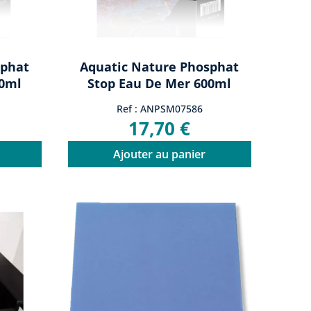
sphat
Aquatic Nature Phosphat
00ml
Stop Eau De Mer 600ml
Ref : ANPSM07586
17,70 €
Ajouter au panier