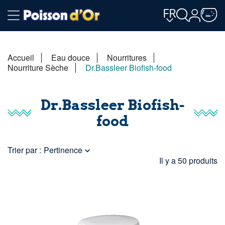
FR
Accueil
Eau douce
Nourritures
Nourriture Sèche
Dr.Bassleer Biofish-food
Dr.Bassleer Biofish-
food
Trier par :
Pertinence

Il y a 50 produits