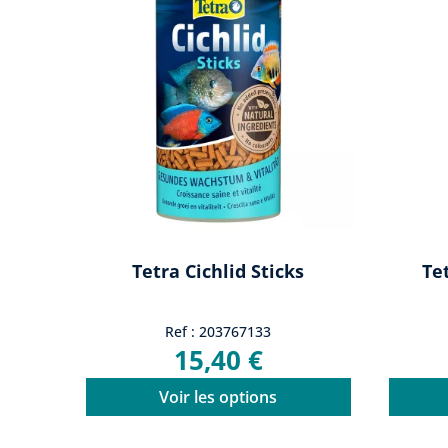
Tetra Cichlid Sticks
Te
Ref : 203767133
15,40 €
Voir les options