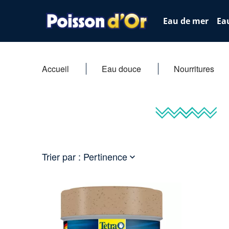
Eau de mer
Ea
Accueil
Eau douce
Nourritures
Trier par :
Pertinence
