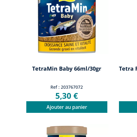
TetraMin Baby 66ml/30gr
Tetra 
Ref : 203767072
5,30 €
Ajouter au panier