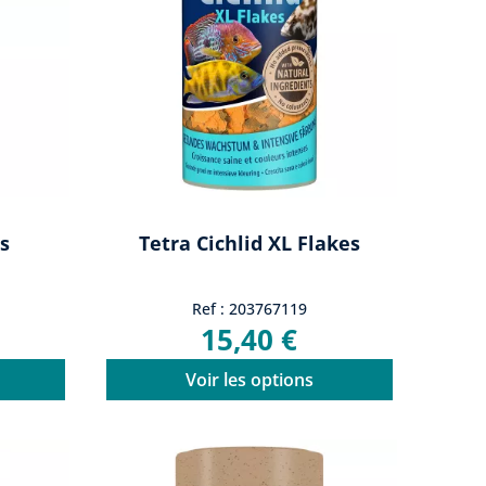
s
Tetra Cichlid XL Flakes
Ref : 203767119
15,40 €
Voir les options