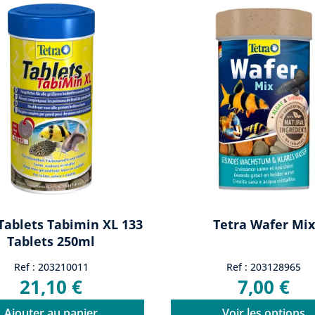
Tablets Tabimin XL 133
Tetra Wafer Mix
Tablets 250ml
Ref : 203210011
Ref : 203128965
21,10 €
7,00 €
Ajouter au panier
Voir les options