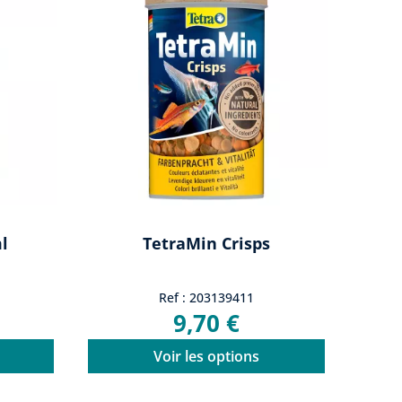
l
TetraMin Crisps
Ref : 203139411
9,70 €
Voir les options