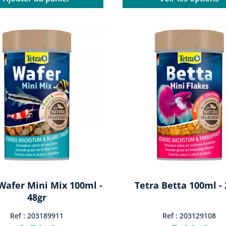
Wafer Mini Mix 100ml -
Tetra Betta 100ml - 
48gr
Ref : 203189911
Ref : 203129108