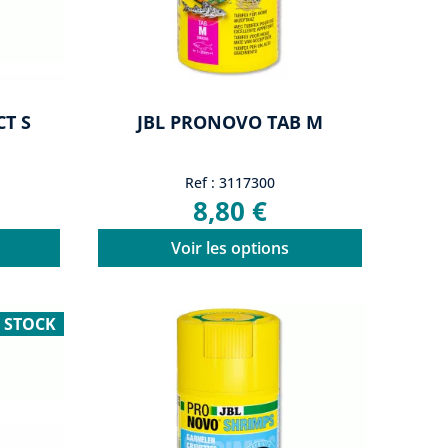
T S
JBL PRONOVO TAB M
Ref : 3117300
8,80 €
Voir les options
 STOCK