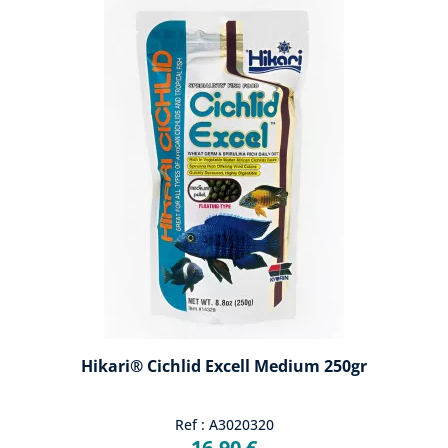
Hikari® Cichlid Excell Medium 250gr
Ref : A3020320
16,90 €