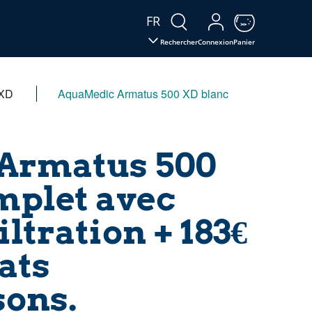
FR
Rechercher
Connexion
Panier
 XD
AquaMedic Armatus 500 XD blanc
Armatus 500
mplet avec
ltration + 183€
ats
sons.