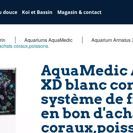
u douce
Koi et Bassin
Magasin & contact
rin
Aquariums AquaMedic
Aquarium Armatus
'achats coraux,poissons.
AquaMedic 
XD blanc co
système de fi
en bon d'ach
coraux,pois