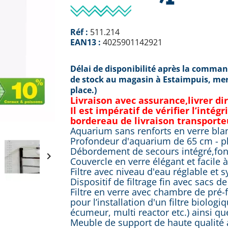
Réf :
511.214
EAN13 :
4025901142921
Délai de disponibilité après la command
de stock au magasin à Estaimpuis, merc
place.)
Livraison avec assurance,livrer di
Il est impératif de vérifier l’inté
bordereau de livraison transporte
Aquarium sans renforts en verre bla
Profondeur d'aquarium de 65 cm - pl
Débordement de secours intégré,fon

Couvercle en verre élégant et facile à
Filtre avec niveau d'eau réglable e
Dispositif de filtrage fin avec sacs d
Filtre en verre avec chambre de pré-f
pour l’installation d'un filtre biolog
écumeur, multi reactor etc.) ainsi que
Meuble de support de haute qualité av