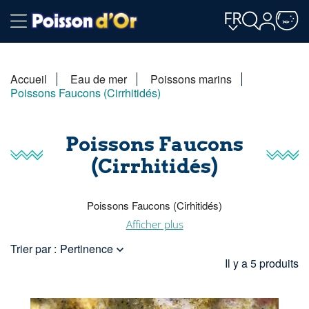
FR
Accueil
Eau de mer
Poissons marins
Poissons Faucons (Cirrhitidés)
Poissons Faucons
(Cirrhitidés)
Poissons Faucons (Cirhitidés)
Afficher plus
Les poissons-éperviers (ou poissons-faucons) appartiennent à
la famille des Cirrhitidae.
Trier par :
Pertinence

Ils doivent leurs noms vernaculaires à leur technique de chasse,
Il y a 5 produits
à l’affût sur une branche de corail, avec de très vives
accélérations dès que la proie passe à portée.
Tous sont carnivores et se nourrissent de petits poissons et de